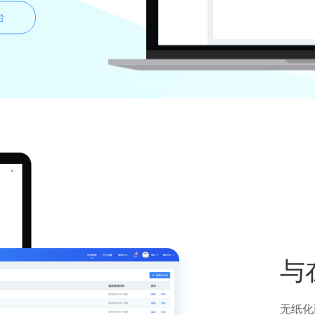
台
与
无纸化